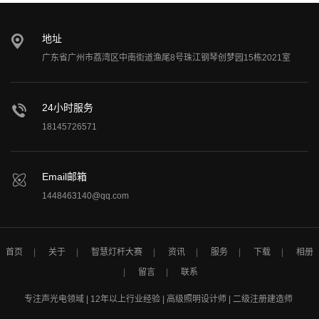
地址
广东省广州市荔湾区中南街道渔尾8号珠江钢琴创梦园15栋2021室
24小时服务
18145726571
Email邮箱
1448463140@qq.com
首页
关于
智慧灯杆大赛
资讯
服务
下载
相册
留言
联系
专注声光电领域 | 12年以上行业经验 | 高级照明设计师 | 二级注册建造师