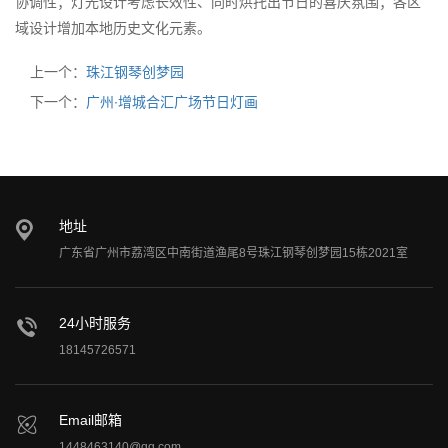
协调性；灯光设计考虑长效性、同时烘托出节日的喜庆氛围；各区
域设计增加本地历史文化元素。
上一个：
珠江钢琴创梦园
下一个：
广州∙增城合汇广场节日灯画
地址
广东省广州市荔湾区中南街道渔尾8号珠江钢琴创梦园15栋2021室
24小时服务
18145726571
Email邮箱
1448463140@qq.com